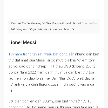
Căn biệt thự tại Madeira, Bồ Đào Nha của Ronaldo là một trong những
bất động sản đắt giá nhất của các siêu sao bóng đá
Lionel Messi
Tuy nắm trong tay rất nhiều bất động sản
nhưng căn biệt
thự đắt nhất của Messi lại có mức giá khá “khiêm tốn”
so với các đồng nghiệp – 11 triệu USD (khoảng 253 tỷ
đồng). Năm 2022, nam danh thủ mua căn biệt thự tọa
lạc trên hòn đảo Ibiza, Tây Ban Nha. Được biết, đây là
nơi anh và gia đình thường xuyên nghỉ dưỡng vào mùa
hè.
Với diện tích lên đến 500m2, căn biệt thự sở hữu 10
phòng ngủ, hồ bơi riêng, bến du thuyền cùng tầm nhìn ra