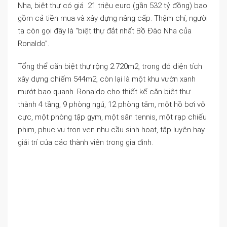
Nha, biệt thự có giá 21 triệu euro (gần 532 tỷ đồng) bao
gồm cả tiền mua và xây dựng nâng cấp. Thậm chí, người
ta còn gọi đây là “biệt thự đắt nhất Bồ Đào Nha của
Ronaldo”.
Tổng thể căn biệt thự rộng 2.720m2, trong đó diện tích
xây dựng chiếm 544m2, còn lại là một khu vườn xanh
mướt bao quanh. Ronaldo cho thiết kế căn biệt thự
thành 4 tầng, 9 phòng ngủ, 12 phòng tắm, một hồ bơi vô
cực, một phòng tập gym, một sân tennis, một rạp chiếu
phim, phục vụ trọn vẹn nhu cầu sinh hoạt, tập luyện hay
giải trí của các thành viên trong gia đình.