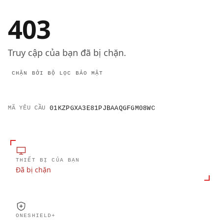
403
Truy cập của bạn đã bị chặn.
CHẶN BỞI BỘ LỌC BẢO MẬT
MÃ YÊU CẦU
01KZPGXA3E81PJBAAQGFGM08WC
THIẾT BỊ CỦA BẠN
Đã bị chặn
ONESHIELD+